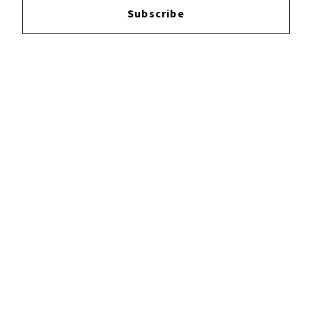
Subscribe
YOUTUBE
FACEBOOK
INSTAGRAM
TWITTER